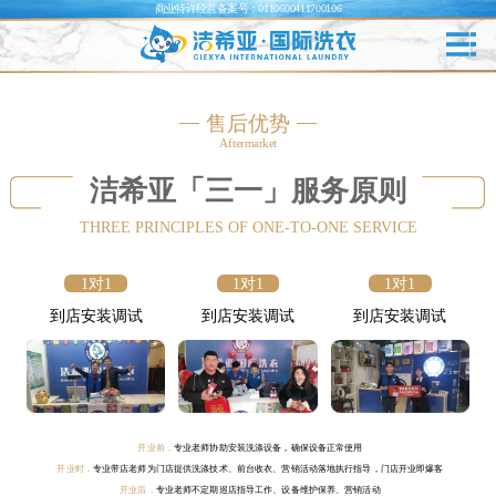
商业特许经营备案号：0110600411700106
售后优势
Aftermarket
洁希亚「三一」服务原则
THREE PRINCIPLES OF ONE-TO-ONE SERVICE
1对1
1对1
1对1
到店安装调试
到店安装调试
到店安装调试
开业前，
专业老师协助安装洗涤设备，确保设备正常使用
开业时，
专业带店老师为门店提供洗涤技术、前台收衣、营销活动落地执行指导，门店开业即爆客
开业后，
专业老师不定期巡店指导工作、设备维护保养、营销活动